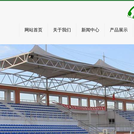
网站首页
关于我们
新闻中心
产品展示