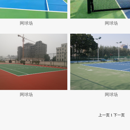
网球场
网球场
网球场
网球场
上一页
1
下一页