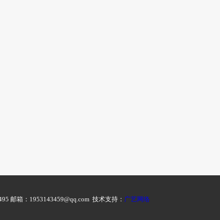
邮箱：1953143459@qq.com 技术支持：
广艺网络