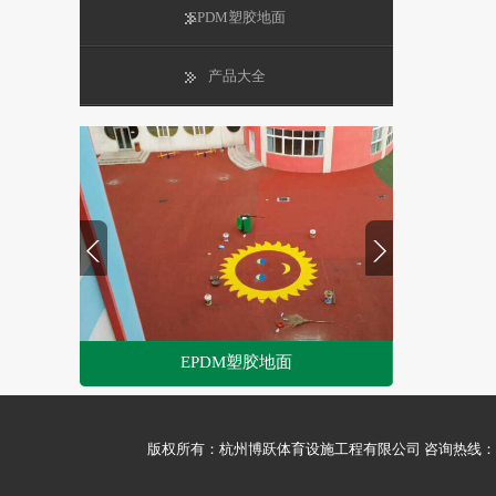
EPDM塑胶地面
产品大全
EPDM塑胶地面
1
2
版权所有：杭州博跃体育设施工程有限公司 咨询热线：0571-5