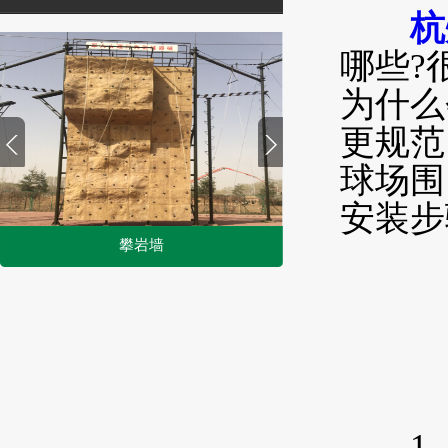
杭
哪些?
为什么
更规范
球场围
安装步
攀岩墙
EPDM塑胶地面
1
2
1、