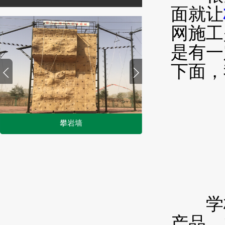
面就让
网施工
是有一
下面，
攀岩墙
1
2
学校
产品，