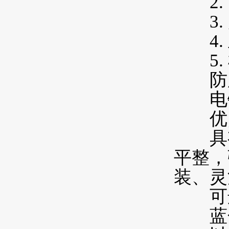
2. 网
3. 尺
4. 立
5. 横
防腐
电镀
优
具有
平整，
装、灵
可选
蓝色